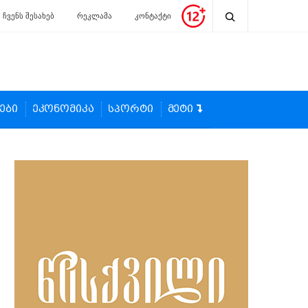
ჩვენს შესახებ
რეკლამა
კონტაქტი
ები
ეკონომიკა
სპორტი
მეტი