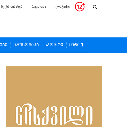
ჩვენს შესახებ
რეკლამა
კონტაქტი
ები
ეკონომიკა
სპორტი
მეტი