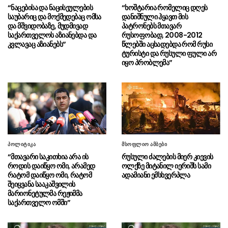
“რუსეთმა განახორციელა
08.08 - 12:02
“ნაცებისა და ნაცისეულების
“ხოშტარია რომელიც დღეს
საქართველოს ტერიტორიების 20%-ის
საუბარიც და მოქმედებაც ომსა
დანიშნული ჰყავთ მის
ოკუპაცია და სააკაშვილის და „ნაცმოძრაობის“
და მშვიდობაზე, მუდმივად
პატრონებს მთავარ
ღალატი ვერ გადაფარავს ამ დანაშაულს”
საქართველოს აზიანებდა და
რუსოფობად, 2008-2012
კვლავაც აზიანებს”
წლებში აცხადებდა რომ რუსი
ტურისტი და რუსული ფული არ
“ანწუხელიძე არის გმირი,
08.08 - 12:00
იყო პრობლემა”
რომელმაც თავი დადო საკუთარი
სამშობლოსთვის, მოგვიანებით გამოვიდა
სააკაშვილი და თავის თავზე დაიბრალა
ანწუხელიძის გმირობა”
“ევროსაბჭოს რეზოლუციაში
08.08 - 11:54
წერია, რომ კონფლიქტი ფართომასშტაბიანი
საომარი მოქმედებების ფაზაში გადავიდა
პოლიტიკა
მსოფლიო ამბები
სააკაშვილის რეჟიმის მიერ ცხინვალის
დაბომბვის შემდეგ”
“მთავარი საკითხია არა ის
რუსული ძალების მიერ კიევის
როდის დაიწყო ომი, არამედ
ოლქზე მიტანილ იერიშს სამი
რატომ დაიწყო ომი, რატომ
ადამიანი ემსხვერპლა
შალვა პაპუაშვილის კომენტარი
08.08 - 11:52
შეიყვანა სააკაშვილის
(ვიდეო)
მარიონეტულმა რეჟიმმა
საქართველო ომში”
“რუსეთ-საქართველოს ომი
08.08 - 11:50
დაიწყო 8 აგვისტოს, 8 აგვისტოს შემოვიდა
რუსეთის ჯარი, როდესაც შესაბამისი