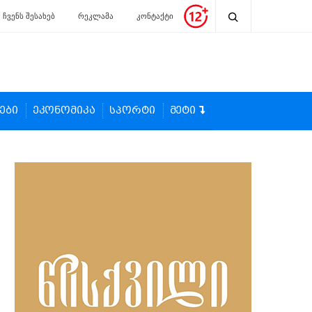
ჩვენს შესახებ
რეკლამა
კონტაქტი
ები
ეკონომიკა
სპორტი
მეტი