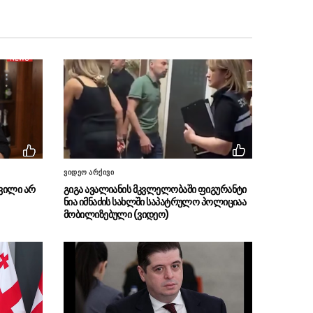
ფინანსთა მინისტრი ლაშა
05.08 - 19:50
ხუციშვილი მარკ კლეიტონს და გარეთ უორდს
შეხვდა
პროკურატურამ ბაგა-ბაღებში,
05.08 - 19:47
საქონლის ხორცის ნაცვლად, ცხენის ხორცის
შეტანის ფაქტებზე ორ მოქალაქეს ბრალდება
წარუდგინა
მამაკაცი რომელიც ურეკის
05.08 - 18:42
სანაპიროსთან, ზღვაში მყოფ მოქალაქეებს
საფრთხეს უქმნიდა, ადმინისტრაციული წესით
დააკავეს და დააჯარიმეს
ვიდეო არქივი
ვილი არ
გიგა ავალიანის მკვლელობაში ფიგურანტი
პრემიერ-მინისტრი სამძიმრის
05.08 - 18:39
ნია იმნაძის სახლში საპატრულო პოლიციაა
წერილს აქვეყნებს
მობილიზებული (ვიდეო)
„ნაციონალური მოძრაობის”
05.08 - 17:51
ყრილობა მიმდინარეობს – ყრილობაზე
მიხეილ სააკაშვილის აუდიო და წერილობითი
მიმართვები მოისმინეს
POLITICO: უკრაინა იტალიის
05.08 - 17:19