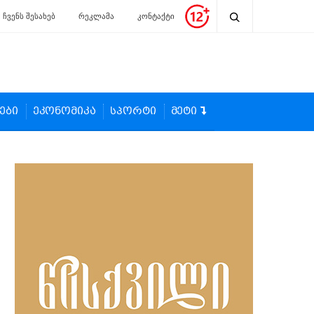
ჩვენს შესახებ
რეკლამა
კონტაქტი
ები
ეკონომიკა
სპორტი
მეტი