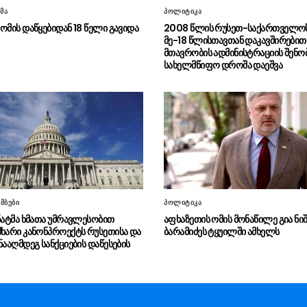
მა
პოლიტიკა
ომის დაწყებიდან 18 წელი გავიდა
2008 წლის რუსეთ-საქართველოს
მე-18 წლისთავთან დაკავშირებით
მთავრობის ადმინისტრაციის შენო
სახელმწიფო დროშა დაეშვა
მბები
პოლიტიკა
ენატმა ხმათა უმრავლესობით
აფხაზეთის ომის მონაწილე გია ნიშ
მხარი კანონპროექტს რუსეთისა და
ბარამიძეს ტყუილში ამხელს
ნააღმდეგ სანქციების დაწესების