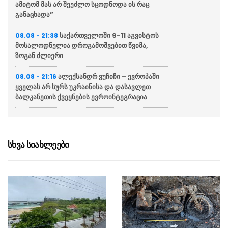
ამიტომ მას არ შეეძლო სცოდნოდა ის რაც
განაცხადა”
საქართველოში 9-11 აგვისტოს
08.08 - 21:38
მოსალოდნელია დროგამოშვებით წვიმა,
ზოგან ძლიერი
ალექსანდრ ვუჩიჩი – ევროპაში
08.08 - 21:16
ყველას არ სურს უკრაინისა და დასავლეთ
ბალკანეთის ქვეყნების ევროინტეგრაცია
ვოლოდიმირ ზელენსკი
08.08 - 20:43
აცხადებს რომ აშშ უკრაინას ყოველთვიურად
მიაწვდის „პეტრიოტის“ სისტემისთვის
სხვა სიახლეები
რაკეტებს, თუმცა მათი რაოდენობა
არასაკმარისია
ბულგარეთში აცხადებენ რომ
08.08 - 20:12
ქვეყანაში რუმინეთის საჰაერო სივრციდან
დრონი შეფრინდა და აფეთქდა, უპილოტო
საფრენი აპარატის წარმომავლობა
გაურკვეველია