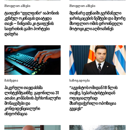
მსოფლიო ამბები
მსოფლიო ამბები
სასაზღვრო პოლიციის უფროსის
08.08 - 20:07
ტაიფუნი “დელფინი” იაპონიის
მდინარე დუნაიში გერმანელი
მოადგილემ სანაპირო დაცვის ფოთის ბაზაზე
კუნძულ ოკინავას დაატყდა
ჯარისკაცების ნეშტები და მეორე
2008 წლის აგვისტოს ომში დაღუპული
თავს – ჩინეთმა კი ტაიფუნის
მსოფლიო ომის დროინდელი
მეზღვაურების ხსოვნას პატივი მიაგო
საფრთხის გამო პორტები
მოტოციკლი აღმოაჩინეს
დახურა
სულხან თამაზაშვილმა
08.08 - 20:03
საქართველოს ერთიანობისთვის დაღუპული
პოლიციელების ხსოვნას პატივი მიაგო
აშშ-ის სენატმა ტოდ ბლანში
08.08 - 18:59
გენერალური პროკურორის თანამდებობაზე
დაამტკიცა
მასმედია
საზოგადოება
“მე და გია ბარამიძე ერთად
08.08 - 18:38
ჰაკერული თავდასხმა
“აგვისტოს ომიდან 18 წლის
ვართ ნამყოფი სოხუმში და გუდაუთაში, სადაც
ლიხტენშტაინზე: გაჟონილია 31
თავზე, სეპარატისტებიდან
კინაღამ ტყვედ აგვიყვანეს”
ათასი კომპანიის პერსონალური
ოფიციალურად
მონაცემები და
მხარდაჭერილი ოპოზიცია
“ამ ამორალური ადამიანების
08.08 - 18:15
კონფიდენციალური
გვყავს”
დღის წესრიგით წლებია ოპოზიციის პოლიტიკა
ინფორმაცია
იქმნებოდა”