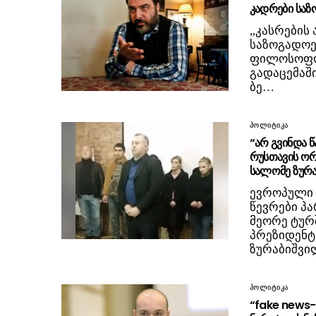
კადრები საზ
„კასრების
საზოგადოებ
ფილოსოფოს
გადაცემაში
ბე…
პოლიტიკა
“არ გვინდა 
რუსთავის ორ
სალომე ზურა
ევროპული 
წევრები პა
მეორე ტურ
პრეზიდენტ
ზურაბიშვი
პოლიტიკა
“fake news-