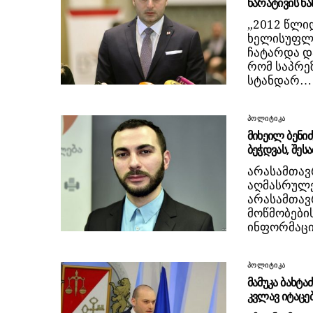
ნარატივის ნ
„2012 წლიდ
ხელისუფლე
ჩატარდა დ
რომ საპრე
სტანდარ…
პოლიტიკა
მიხეილ ბენიძ
ბეჭდვას, შე
არასამთავ
აღმასრულე
არასამთავ
მოწმობები
ინფორმაცი
პოლიტიკა
მამუკა ბახტა
კვლავ იტაცებ