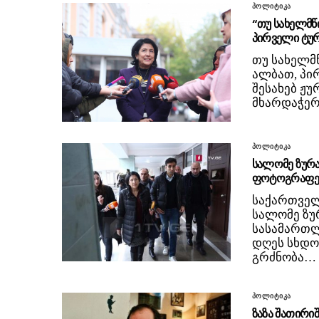
პოლიტიკა
“თუ სახელმწ
პირველი ტუ
თუ სახელმ
ალბათ, პი
შესახებ ჟ
მხარდაჭერ
პოლიტიკა
სალომე ზურ
ფოტოგრაფებ
საქართველ
სალომე ზუ
სასამართლო
დღეს სხდო
გრძნობა…
პოლიტიკა
ზაზა შათირი