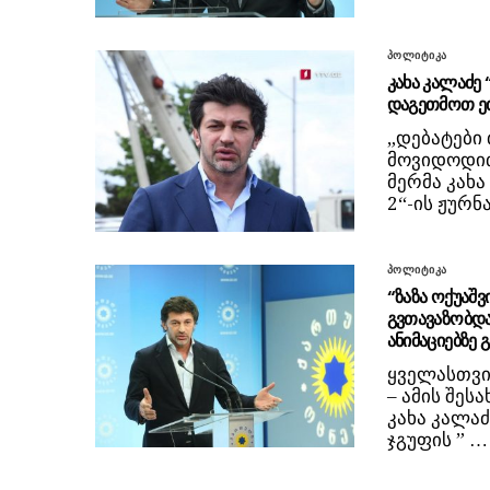
პოლიტიკა
კახა კალაძე 
დაგეთმოთ ეთ
„დებატები
მოვიდოდით,
მერმა კახა
2“-ის ჟურნ
პოლიტიკა
“ზაზა ოქუაშ
გვთავაზობდა
ანიმაციებზე 
ყველასთვი
– ამის შეს
კახა კალაძ
ჯგუფის ” …