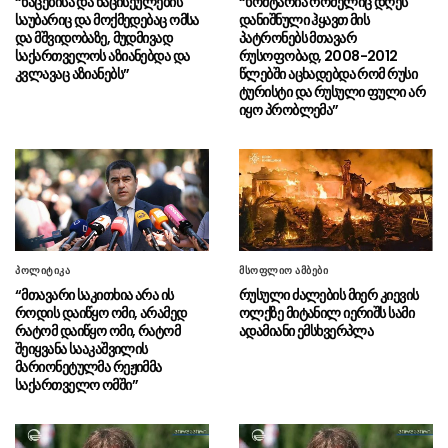
“ნაცებისა და ნაცისეულების
“ხოშტარია რომელიც დღეს
საქართველოს ტერიტორიების 20%-ის
საუბარიც და მოქმედებაც ომსა
დანიშნული ჰყავთ მის
ოკუპაცია და სააკაშვილის და „ნაცმოძრაობის“
და მშვიდობაზე, მუდმივად
პატრონებს მთავარ
ღალატი ვერ გადაფარავს ამ დანაშაულს”
საქართველოს აზიანებდა და
რუსოფობად, 2008-2012
კვლავაც აზიანებს”
წლებში აცხადებდა რომ რუსი
ტურისტი და რუსული ფული არ
“ანწუხელიძე არის გმირი,
08.08 - 12:00
იყო პრობლემა”
რომელმაც თავი დადო საკუთარი
სამშობლოსთვის, მოგვიანებით გამოვიდა
სააკაშვილი და თავის თავზე დაიბრალა
ანწუხელიძის გმირობა”
“ევროსაბჭოს რეზოლუციაში
08.08 - 11:54
წერია, რომ კონფლიქტი ფართომასშტაბიანი
საომარი მოქმედებების ფაზაში გადავიდა
პოლიტიკა
მსოფლიო ამბები
სააკაშვილის რეჟიმის მიერ ცხინვალის
დაბომბვის შემდეგ”
“მთავარი საკითხია არა ის
რუსული ძალების მიერ კიევის
როდის დაიწყო ომი, არამედ
ოლქზე მიტანილ იერიშს სამი
რატომ დაიწყო ომი, რატომ
ადამიანი ემსხვერპლა
შალვა პაპუაშვილის კომენტარი
08.08 - 11:52
შეიყვანა სააკაშვილის
(ვიდეო)
მარიონეტულმა რეჟიმმა
საქართველო ომში”
“რუსეთ-საქართველოს ომი
08.08 - 11:50
დაიწყო 8 აგვისტოს, 8 აგვისტოს შემოვიდა
რუსეთის ჯარი, როდესაც შესაბამისი