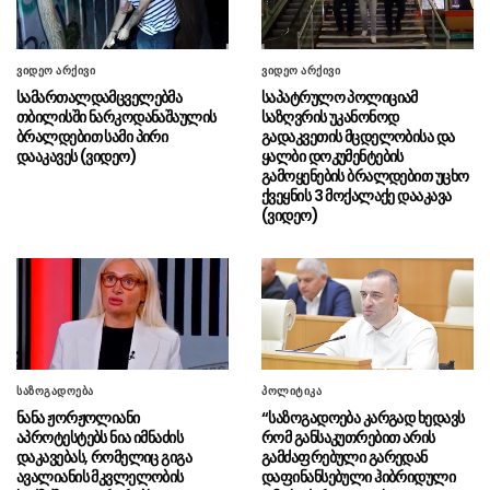
მოკვეთილი”
ქართველიშვილი სუს-ის
06.08 - 10:19
ვიდეო არქივი
ვიდეო არქივი
განცხადებაზე: თუ ეს გარემოებები
სამართალდამცველებმა
საპატრულო პოლიციამ
დადასტურდება, საქმე აღარ იქნება უბრალოდ
თბილისში ნარკოდანაშაულის
საზღვრის უკანონოდ
საყოფაცხოვრებო დეზინფორმაციასთან
ბრალდებით სამი პირი
გადაკვეთის მცდელობისა და
დააკავეს (ვიდეო)
ყალბი დოკუმენტების
ელექტროენერგიის მიწოდება
06.08 - 10:16
გამოყენების ბრალდებით უცხო
ქვეყნის 3 მოქალაქე დააკავა
მთელი ქვეყნის მასშტაბით სრულად
(ვიდეო)
აღდგენილია
The Times: ტრამპის
06.08 - 10:14
ადვოკატები BBC-ს სარჩელის „პოლიტიკური
სარგებლისთვის გამოყენებაში“
ადანაშაულებენ
ირანის პრეზიდენტი: სიტუაცია
06.08 - 10:07
საზოგადოება
პოლიტიკა
რომელშიც ახლა ვიმყოფებით, რევოლუციის
შემდეგ ყველაზე მძიმეა
ნანა ჟორჟოლიანი
“საზოგადოება კარგად ხედავს
აპროტესტებს ნია იმნაძის
რომ განსაკუთრებით არის
დაკავებას, რომელიც გიგა
გამძაფრებული გარედან
მასწავლებელ გიგა ავალიანის
05.08 - 23:49
ავალიანის მკვლელობის
დაფინანსებული ჰიბრიდული
საქმეზე დაკავებული ნია იმნაძე კლინიკაში