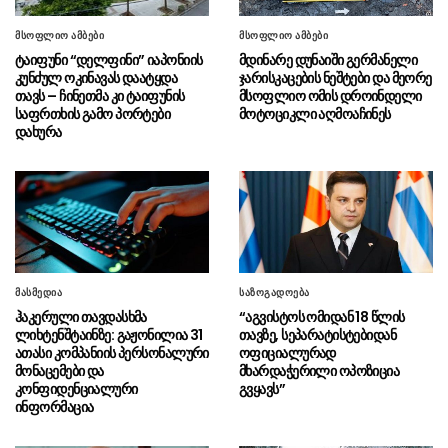
გაურკვეველია
მსოფლიო ამბები
მსოფლიო ამბები
სასაზღვრო პოლიციის უფროსის
08.08 - 20:07
ტაიფუნი “დელფინი” იაპონიის
მდინარე დუნაიში გერმანელი
მოადგილემ სანაპირო დაცვის ფოთის ბაზაზე
კუნძულ ოკინავას დაატყდა
ჯარისკაცების ნეშტები და მეორე
2008 წლის აგვისტოს ომში დაღუპული
თავს – ჩინეთმა კი ტაიფუნის
მსოფლიო ომის დროინდელი
მეზღვაურების ხსოვნას პატივი მიაგო
საფრთხის გამო პორტები
მოტოციკლი აღმოაჩინეს
დახურა
სულხან თამაზაშვილმა
08.08 - 20:03
საქართველოს ერთიანობისთვის დაღუპული
პოლიციელების ხსოვნას პატივი მიაგო
აშშ-ის სენატმა ტოდ ბლანში
08.08 - 18:59
გენერალური პროკურორის თანამდებობაზე
დაამტკიცა
მასმედია
საზოგადოება
“მე და გია ბარამიძე ერთად
08.08 - 18:38
ჰაკერული თავდასხმა
“აგვისტოს ომიდან 18 წლის
ვართ ნამყოფი სოხუმში და გუდაუთაში, სადაც
ლიხტენშტაინზე: გაჟონილია 31
თავზე, სეპარატისტებიდან
კინაღამ ტყვედ აგვიყვანეს”
ათასი კომპანიის პერსონალური
ოფიციალურად
მონაცემები და
მხარდაჭერილი ოპოზიცია
“ამ ამორალური ადამიანების
08.08 - 18:15
კონფიდენციალური
გვყავს”
დღის წესრიგით წლებია ოპოზიციის პოლიტიკა
ინფორმაცია
იქმნებოდა”