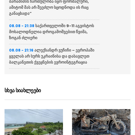
ბარამიძის ჩართულობა იყო ფორმალური,
ამიტომ მას არ შეეძლო სცოდნოდა ის რაც
განაცხადა”
საქართველოში 9-11 აგვისტოს
08.08 - 21:38
მოსალოდნელია დროგამოშვებით წვიმა,
ზოგან ძლიერი
ალექსანდრ ვუჩიჩი – ევროპაში
08.08 - 21:16
ყველას არ სურს უკრაინისა და დასავლეთ
ბალკანეთის ქვეყნების ევროინტეგრაცია
ვოლოდიმირ ზელენსკი
08.08 - 20:43
აცხადებს რომ აშშ უკრაინას ყოველთვიურად
მიაწვდის „პეტრიოტის“ სისტემისთვის
სხვა სიახლეები
რაკეტებს, თუმცა მათი რაოდენობა
არასაკმარისია
ბულგარეთში აცხადებენ რომ
08.08 - 20:12
ქვეყანაში რუმინეთის საჰაერო სივრციდან
დრონი შეფრინდა და აფეთქდა, უპილოტო
საფრენი აპარატის წარმომავლობა