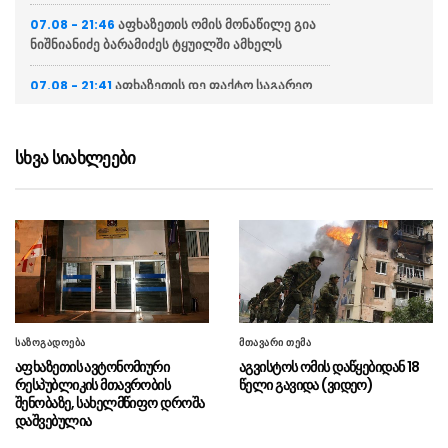
აფხაზეთის ომის მონაწილე გია
07.08 - 21:46
ნიშნიანიძე ბარამიძეს ტყუილში ამხელს
აფხაზეთის დე ფაქტო საგარეო
07.08 - 21:41
საქმეთა სამინისტრო: ბარამიძის დევნას
აშკარად პოლიტიკურად მოტივირებული
ხასიათი აქვს
სხვა სიახლეები
ნია იმნაძის ადვოკატი
07.08 - 21:34
საავადმყოფოში გადაღებულ კადრებს
ასაჯაროებს (ვიდეო)
ეკა კუპატაძე მიმართვას
07.08 - 21:15
ავრცელებს
“ფარულ ჩანაწერში ნია იმნაძე
07.08 - 21:04
საზოგადოება
მთავარი თემა
და მამამისი განიხილავდნენ, როგორ ჩაიდინა
აფხაზეთის ავტონომიური
აგვისტოს ომის დაწყებიდან 18
ალექსანდრე გაბაშვილმა დანაშაული”
რესპუბლიკის მთავრობის
წელი გავიდა (ვიდეო)
შენობაზე, სახელმწიფო დროშა
“საფრანგეთი არ დაუშვებს
07.08 - 20:20
დაშვებულია
უცხოური ჩარევის არცერთ მცდელობას