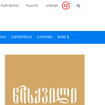
ჩვენს შესახებ
რეკლამა
კონტაქტი
ები
ეკონომიკა
სპორტი
მეტი