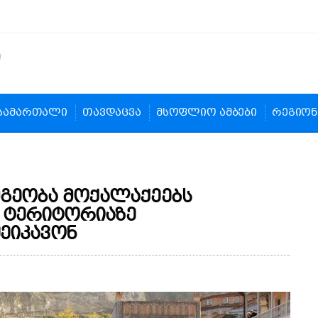
სამართალი
თავდაცვა
მსოფლიო ამბები
რეგიონ
მგეობა მოქალაქეებს
 ტერიტორიაზე
ეიკავონ