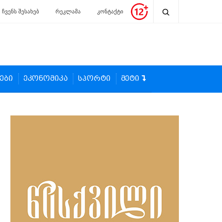
ჩვენს შესახებ
რეკლამა
კონტაქტი
ები
ეკონომიკა
სპორტი
მეტი