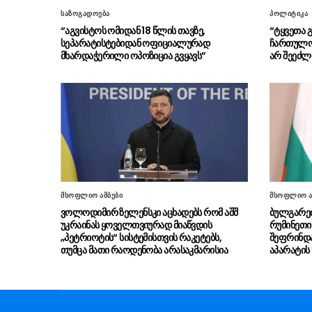
საზოგადოება
პოლიტიკა
“აგვისტოს ომიდან 18 წლის თავზე,
“ტყვეთა 
სეპარატისტებიდან ოფიციალურად
ჩართულობ
მხარდაჭერილი ოპოზიცია გვყავს”
არ შეეძლ
მსოფლიო ამბები
მსოფლიო ა
ვოლოდიმირ ზელენსკი აცხადებს რომ აშშ
ბულგარეთ
უკრაინას ყოველთვიურად მიაწვდის
რუმინეთი
„პეტრიოტის“ სისტემისთვის რაკეტებს,
შეფრინდა
თუმცა მათი რაოდენობა არასაკმარისია
აპარატის