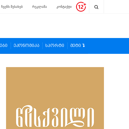
ჩვენს შესახებ
რეკლამა
კონტაქტი
ები
ეკონომიკა
სპორტი
მეტი