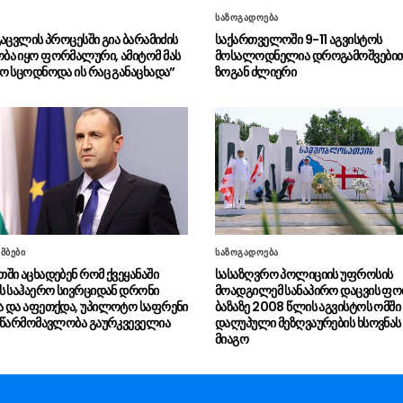
საზოგადოება
გაცვლის პროცესში გია ბარამიძის
საქართველოში 9-11 აგვისტოს
ა იყო ფორმალური, ამიტომ მას
მოსალოდნელია დროგამოშვებით 
ო სცოდნოდა ის რაც განაცხადა”
ზოგან ძლიერი
მბები
საზოგადოება
ში აცხადებენ რომ ქვეყანაში
სასაზღვრო პოლიციის უფროსის
ს საჰაერო სივრციდან დრონი
მოადგილემ სანაპირო დაცვის ფო
 და აფეთქდა, უპილოტო საფრენი
ბაზაზე 2008 წლის აგვისტოს ომში
 წარმომავლობა გაურკვეველია
დაღუპული მეზღვაურების ხსოვნას 
მიაგო