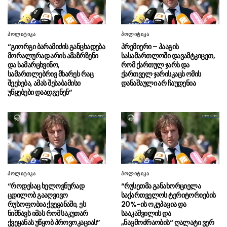
მატარებელი ხელისუფლება”
“18 წელი გავიდა აგვისტოს ომის
08.08 - 11:42
პოლიტიკა
პოლიტიკა
შემდეგ, თუმცა დღესაც ყველას გვახსოვს ის
“გიორგი ბარამიძის განცხადება
პრემიერი – ჰააგის
უმძიმესი დღეები”
მორალურად არის ამაზრზენი
სასამართლოში დავამტკიცეთ,
და სამარცხვინო,
რომ ქართულ ჯარს და
“ადამიანები რომლებიც 2008-ის
08.08 - 11:40
სამართლებრივ მხარეს რაც
ქართველ ჯარისკაცს ომის
მერე რუსეთში მღეროდნენ, 2022 წლიდან,
შეეხება, ამას შესაბამისი
დანაშაული არ ჩაუდენია
ვისაც რუსეთში არასდროს უმღერია იმათ
უწყებები დაადგენენ”
ეძახდნენ რუსებს”
“პატივს მივაგებთ საქართველოს
08.08 - 11:37
გმირებს, რომლებმაც ზუსტად 18 წლის წინ
ყველაზე ძვირფასი, სიცოცხლე შესწირეს ჩვენი
სამშობლოს დამოუკიდებლობას”
“საქართველო მტკიცედ
08.08 - 11:29
პოლიტიკა
პოლიტიკა
განაგრძობს კონფლიქტის მშვიდობიანი
“როდესაც ხელოვნურად
“რუსეთმა განახორციელა
მოგვარების პოლიტიკას, რომლის მიზანია
ცდილობ გააღვივო
საქართველოს ტერიტორიების
დეოკუპაცია, მშვიდობის განმტკიცება”
რუსოფობია ქვეყანაში, ეს
20%-ის ოკუპაცია და
ნიშნავს იმას რომ საკუთარ
სააკაშვილის და
ქვეყანას უწყობ პროვოკაციას”
„ნაცმოძრაობის“ ღალატი ვერ
პრემიერ-მინისტრ ირაკლი
08.08 - 11:26