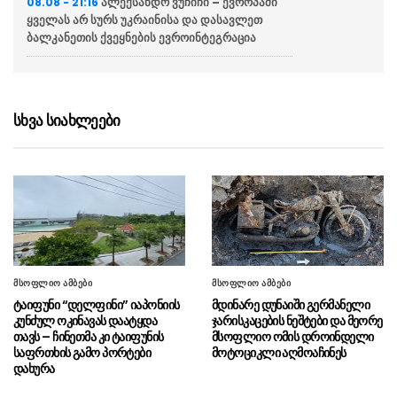
ალექსანდრ ვუჩიჩი – ევროპაში
08.08 - 21:16
ყველას არ სურს უკრაინისა და დასავლეთ
ბალკანეთის ქვეყნების ევროინტეგრაცია
ვოლოდიმირ ზელენსკი
08.08 - 20:43
აცხადებს რომ აშშ უკრაინას ყოველთვიურად
მიაწვდის „პეტრიოტის“ სისტემისთვის
სხვა სიახლეები
რაკეტებს, თუმცა მათი რაოდენობა
არასაკმარისია
ბულგარეთში აცხადებენ რომ
08.08 - 20:12
ქვეყანაში რუმინეთის საჰაერო სივრციდან
დრონი შეფრინდა და აფეთქდა, უპილოტო
საფრენი აპარატის წარმომავლობა
გაურკვეველია
მსოფლიო ამბები
მსოფლიო ამბები
სასაზღვრო პოლიციის უფროსის
08.08 - 20:07
ტაიფუნი “დელფინი” იაპონიის
მდინარე დუნაიში გერმანელი
მოადგილემ სანაპირო დაცვის ფოთის ბაზაზე
კუნძულ ოკინავას დაატყდა
ჯარისკაცების ნეშტები და მეორე
2008 წლის აგვისტოს ომში დაღუპული
თავს – ჩინეთმა კი ტაიფუნის
მსოფლიო ომის დროინდელი
მეზღვაურების ხსოვნას პატივი მიაგო
საფრთხის გამო პორტები
მოტოციკლი აღმოაჩინეს
დახურა
სულხან თამაზაშვილმა
08.08 - 20:03
საქართველოს ერთიანობისთვის დაღუპული