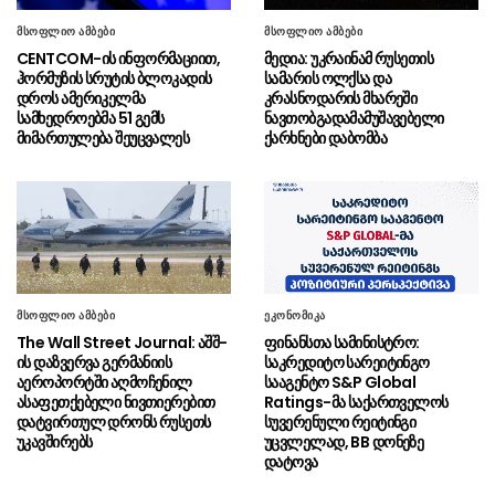
მითხრა, ია როგორც ავალიანი მოკლეს ისე
მკლავდნენ მეცო”
მსოფლიო ამბები
მსოფლიო ამბები
CENTCOM-ის ინფორმაციით,
მედია: უკრაინამ რუსეთის
აშშ-ის სენატმა ხმათა
ჰორმუზის სრუტის ბლოკადის
სამარის ოლქსა და
07.08 - 22:31
დროს ამერიკელმა
კრასნოდარის მხარეში
უმრავლესობით დაუჭირა მხარი კანონპროექტს
სამხედროებმა 51 გემს
ნავთობგადამამუშავებელი
რუსეთისა და ირანის წინააღმდეგ სანქციების
მიმართულება შეუცვალეს
ქარხნები დაბომბა
დაწესების შესახებ
აფხაზეთის ომის მონაწილე გია
07.08 - 21:46
ნიშნიანიძე ბარამიძეს ტყუილში ამხელს
აფხაზეთის დე ფაქტო საგარეო
07.08 - 21:41
საქმეთა სამინისტრო: ბარამიძის დევნას
აშკარად პოლიტიკურად მოტივირებული
მსოფლიო ამბები
ეკონომიკა
ხასიათი აქვს
The Wall Street Journal: აშშ-
ფინანსთა სამინისტრო:
ის დაზვერვა გერმანიის
საკრედიტო სარეიტინგო
ნია იმნაძის ადვოკატი
07.08 - 21:34
აეროპორტში აღმოჩენილ
სააგენტო S&P Global
საავადმყოფოში გადაღებულ კადრებს
ასაფეთქებელი ნივთიერებით
Ratings-მა საქართველოს
ასაჯაროებს (ვიდეო)
დატვირთულ დრონს რუსეთს
სუვერენული რეიტინგი
უკავშირებს
უცვლელად, BB დონეზე
ეკა კუპატაძე მიმართვას
07.08 - 21:15
დატოვა
ავრცელებს