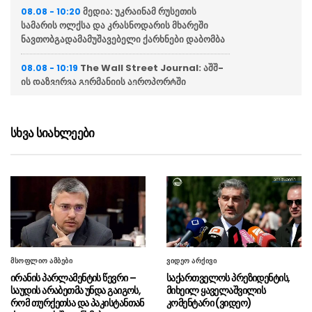
მედია: უკრაინამ რუსეთის
08.08 - 10:20
სამარის ოლქსა და კრასნოდარის მხარეში
ნავთობგადამამუშავებელი ქარხნები დაბომბა
The Wall Street Journal: აშშ-
08.08 - 10:19
ის დაზვერვა გერმანიის აეროპორტში
აღმოჩენილ ასაფეთქებელი ნივთიერებით
დატვირთულ დრონს რუსეთს უკავშირებს
სხვა სიახლეები
ფინანსთა სამინისტრო:
08.08 - 10:17
საკრედიტო სარეიტინგო სააგენტო S&P
Global Ratings-მა საქართველოს
სუვერენული რეიტინგი უცვლელად, BB დონეზე
დატოვა
2008 წლის აგვისტოს ომის მე-18
08.08 - 10:13
წლისთავთან დაკავშირებით, საქართველოს
თავდაცვის სამინისტროში და სამხედრო
მსოფლიო ამბები
ვიდეო არქივი
ბაზებზე სახელმწიფო დროშები დაეშვა
ირანის პარლამენტის წევრი –
საქართველოს პრეზიდენტის,
საუდის არაბეთმა უნდა გაიგოს,
მიხეილ ყაველაშვილის
საპატრიარქო: დღეს
08.08 - 10:10
რომ თურქეთსა და პაკისტანთან
კომენტარი (ვიდეო)
საქართველოს მართლმადიდებელი ეკლესიის