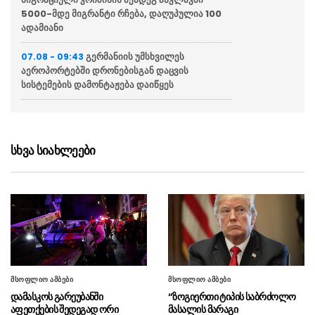
5000-მდე მიგრანტი რჩება, დაღუპულია 100
ადამიანი
გერმანიის უმსხვილეს
07.08 - 09:43
აეროპორტებში დრონებისგან დაცვის
სისტემების დამონტაჟება დაიწყეს
დონალდ ტრამპმა მედიის მიერ
07.08 - 09:41
თავდაცვის მდივანთან განხეთქილების შესახებ
გავრცელებული ცნობა უარყო
სხვა სიახლეები
ჩაკვეტაძე საბოტაჟის საქმეზე: ის
07.08 - 09:37
რაც ხდება საქართველოს წინააღმდეგ, ესაა
ორკესტრირებული შეტევა ჩვენს
სუვერენიტეტზე
გამოკითხვა: საპრეზიდენტო
07.08 - 09:34
არჩევნების შემთხვევაში, ზელენსკი მეორე
ტურში ყველა მთავარ კონკურენტთან
მსოფლიო ამბები
მსოფლიო ამბები
დამარცხდებოდა
დამასკოს გარეუბანში
“ზოგიერთი ტიპის საბრძოლო
აფეთქების შედეგად ორი
მასალის მარაგი
“როდესაც მოწინააღმდეგე
07.08 - 09:30