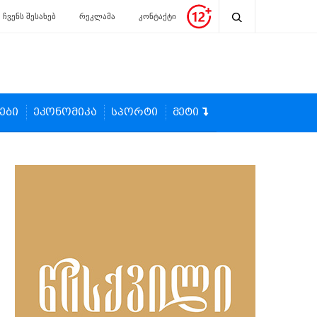
ჩვენს შესახებ
რეკლამა
კონტაქტი
ები
ეკონომიკა
სპორტი
მეტი