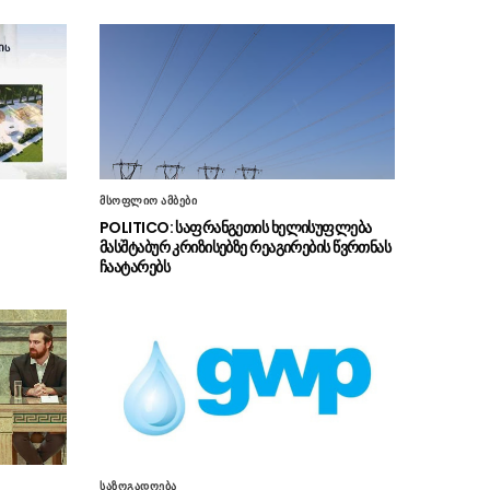
„გარდიანი“ – კონფლიქტებმა
07.08 - 16:25
და ძლიერმა სიცხემ მარცვლეულის გაძვირება
გამოიწვია
„საიდან მოიტანა რომ ტყვეებს
07.08 - 16:24
ვხვრეტდით, ეს აბსურდი და ბოდვაა“, –
ზაქარეიშვილი ბარამიძეს აფხაზეთის ომთან
დაკავშირებით ფაქტების დამახინჯებაში
ადანაშაულებს
მსოფლიო ამბები
SOCIS-ის კვლევის თანახმად
07.08 - 16:21
POLITICO: საფრანგეთის ხელისუფლება
უკრაინელების 50.5% მიიჩნევს რომ ქვეყანაში
მასშტაბურ კრიზისებზე რეაგირების წვრთნას
კორუფციის დონე ძალიან მაღალია, ხოლო
ჩაატარებს
56.9% პასუხისმგებლობას უკრაინის
პრეზიდენტს აკისრებს
თურქეთმა საუდის არაბეთმა და
07.08 - 16:15
პაკისტანმა თავდაცვის შეთანხმებას მოაწერეს
ხელი
ისლანდიამ ბრიუსელს მოუწოდა,
07.08 - 16:08
არ ჩაერიოს ევროკავშირში გაწევრიანების
შესახებ დაგეგმილ რეფერენდუმში
საზოგადოება