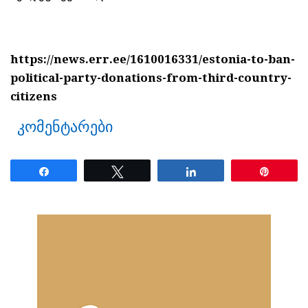
https://news.err.ee/1610016331/estonia-to-ban-
political-party-donations-from-third-country-
citizens
კომენტარები
Share
Tweet
Share
Pin
ნანახია: 13 ჯერ