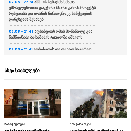
აშშ-ის სენატმა ხმათა
07.08 - 22:31
უმრავლესობით დაუჭირა მხარი კანონპროექტს
რუსეთისა და ირანის წინააღმდეგ სანქციების
დაწესების შესახებ
აფხაზეთის ომის მონაწილე გია
07.08 - 21:46
ნიშნიანიძე ბარამიძეს ტყუილში ამხელს
აფხაზეთის დე ფაქტო საგარეო
07.08 - 21:41
საქმეთა სამინისტრო: ბარამიძის დევნას
აშკარად პოლიტიკურად მოტივირებული
ხასიათი აქვს
სხვა სიახლეები
ნია იმნაძის ადვოკატი
07.08 - 21:34
საავადმყოფოში გადაღებულ კადრებს
ასაჯაროებს (ვიდეო)
ეკა კუპატაძე მიმართვას
07.08 - 21:15
ავრცელებს
“ფარულ ჩანაწერში ნია იმნაძე
07.08 - 21:04
საზოგადოება
მთავარი თემა
და მამამისი განიხილავდნენ, როგორ ჩაიდინა