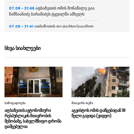
აფხაზეთის ომის მონაწილე გია
07.08 - 21:46
ნიშნიანიძე ბარამიძეს ტყუილში ამხელს
აფხაზეთის დე ფაქტო საგარეო
07.08 - 21:41
საქმეთა სამინისტრო: ბარამიძის დევნას
აშკარად პოლიტიკურად მოტივირებული
ხასიათი აქვს
სხვა სიახლეები
ნია იმნაძის ადვოკატი
07.08 - 21:34
საავადმყოფოში გადაღებულ კადრებს
ასაჯაროებს (ვიდეო)
ეკა კუპატაძე მიმართვას
07.08 - 21:15
ავრცელებს
“ფარულ ჩანაწერში ნია იმნაძე
07.08 - 21:04
საზოგადოება
მთავარი თემა
და მამამისი განიხილავდნენ, როგორ ჩაიდინა
აფხაზეთის ავტონომიური
აგვისტოს ომის დაწყებიდან 18
ალექსანდრე გაბაშვილმა დანაშაული”
რესპუბლიკის მთავრობის
წელი გავიდა (ვიდეო)
შენობაზე, სახელმწიფო დროშა
“საფრანგეთი არ დაუშვებს
07.08 - 20:20
დაშვებულია
უცხოური ჩარევის არცერთ მცდელობას