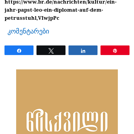
https://www.br.de/nachrichten/kultur/ein-
jahr-papst-leo-ein-diplomat-auf-dem-
petrusstuhl,VIwjpPc
კომენტარები
Share
Tweet
Share
Pin
ნანახია: 19 ჯერ