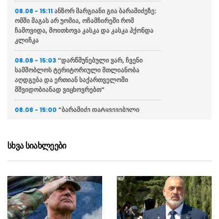
ანზორ მარგიანი გია ბარამიძეზე:
08.08 - 15:11
ომში მაგას არ უომია, ოჩამჩირეში რომ
ჩამოვიდა, მოითხოვა კასკა და კასკა ჰქონდა
კლიჩკა
“დარწმუნებული ვარ, ჩვენი
08.08 - 15:03
სამშობლოს ტერიტორიული მთლიანობა
აღდგება და ერთიან საქართველოში
მშვიდობიანად ვიცხოვრებთ”
“ბარამიძე დატყვევებული
08.08 - 15:00
ადამიანების დახვრეტაზე როცა ლაპარაკობს,
ეს გამიზნულ მავნებლობასთან ერთად, მისი
ქვეცნობიერის ამოძახილია”
სხვა სიახლეები
ვოლსკი მიშა მშვილდაძეზე:
08.08 - 14:48
ორმაგი სტანდარტი ჩვეულებრივი ამბავია,
არავითარი პრინციპი ამ ადამიანებს არ აქვთ
Bloomberg: თურქეთი შავ
08.08 - 14:47
ზღვაში რუსული და უკრაინული თავდასხმების
გახშირების გამო გემების მოძრაობას ზღუდავს