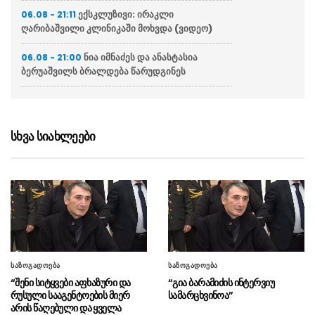
ექსკლუზივი: ირაკლი
06.08 - 21:11
ღარიბაშვილი კლინიკაში მოხვდა (ვიდეო)
ნია იმნაძეს და ანასტასია
06.08 - 21:00
ბერუაშვილს ბრალდება წარუდგინეს
“ქართველი მეზღვაურები
06.08 - 20:16
დასაქმებულნი არიან მსოფლიო სავაჭრო
ფლოტის დაახლოებით 80%-ში”
სხვა სიახლეები
ჯეი დი ვენსი: ირანთან
06.08 - 18:59
სამშვიდობო მოლაპარაკებები რთული იქნება
და დროს მოითხოვს
ირაკლი კობახიძემ ბათუმის
06.08 - 18:23
საზღვაო ნავსადგურში საკონტეინერო და
სასუქების ტერმინალები დაათვალიერა
(ფოტოები)
საზოგადოება
საზოგადოება
“შენი სიტყვები აფხაზური და
“გია ბარამიძის ინტერვიუ
პრემიერ-მინისტრმა საზღვაო
06.08 - 18:11
რუსული სააგენტოების მიერ
სამარცხვინოა”
აკადემიაში განახლებული სასწავლო და
არის წაღებული და ყველა
საწვრთნელი ინფრასტრუქტურა დაათვალიერა