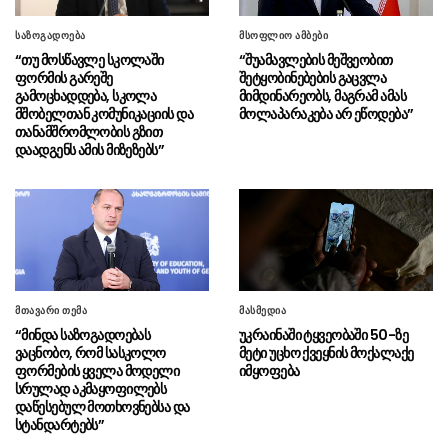
როგორ დავდგეთ საუკეთესო მეგობრების
წინააღმდეგაც როდესაც ეს საჭიროა”
საზოგადოება
მსოფლიო ამბები
“თუ მოსწავლე სკოლაში
“შუამავლების მეშვეობით
ჩინეთის აღმოსავლეთ
09.08 - 18:29
ფორმის გარეშე
შეტყობინებების გაცვლა
სანაპიროზე ტაიფუნის გამო მილიონზე მეტი
გამოცხადდება, სკოლა
მიმდინარეობს, მაგრამ ამას
მშობელთან კომუნიკაციის და
მოლაპარაკება არ ეწოდება”
ადამიანის ევაკუაცია გახდა საჭირო
თანამშრომლობის გზით
დაადგენს ამის მიზეზებს”
ბენიამინ ნეთანიაჰუმ ღაზის
09.08 - 17:53
მომავალთან დაკავშირებით „მშვიდობის
საბჭოს“ გეგმა რომელიც დონალდ ტრამპს
ეკუთვნოდა, უარყო
ფილიპინებზე ტაიფუნს
09.08 - 17:27
მსხვერპლი მოჰყვა, ჩინეთში კი ევაკუაცია
გამოცხადდა
მთავარი თემა
მასმედია
“მინდა საზოგადოებას
უკრაინაში ტყვეობაში 50-ზე
აბას არაღჩი: ამ მომენტში ჩვენ
09.08 - 17:25
ვაცნობო, რომ სასკოლო
მეტი უცხო ქვეყნის მოქალაქე
არ ვაწარმოებთ არანაირ მოლაპარაკებებს
ფორმების ყველა მოდელი
იმყოფება
შეერთებულ შტატებთან
სრულად აკმაყოფილებს
დაწესებულ მოთხოვნებსა და
“ეს არაა შემთხვევითობა, საქმე
09.08 - 17:13
სტანდარტებს”
გვაქვს სამშობლოს ღალატთან”