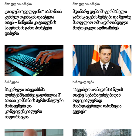
მსოფლიო ამბები
მსოფლიო ამბები
სასაზღვრო პოლიციის უფროსის
08.08 - 20:07
ტაიფუნი “დელფინი” იაპონიის
მდინარე დუნაიში გერმანელი
მოადგილემ სანაპირო დაცვის ფოთის ბაზაზე
კუნძულ ოკინავას დაატყდა
ჯარისკაცების ნეშტები და მეორე
2008 წლის აგვისტოს ომში დაღუპული
თავს – ჩინეთმა კი ტაიფუნის
მსოფლიო ომის დროინდელი
მეზღვაურების ხსოვნას პატივი მიაგო
საფრთხის გამო პორტები
მოტოციკლი აღმოაჩინეს
დახურა
სულხან თამაზაშვილმა
08.08 - 20:03
საქართველოს ერთიანობისთვის დაღუპული
პოლიციელების ხსოვნას პატივი მიაგო
აშშ-ის სენატმა ტოდ ბლანში
08.08 - 18:59
გენერალური პროკურორის თანამდებობაზე
დაამტკიცა
მასმედია
საზოგადოება
“მე და გია ბარამიძე ერთად
08.08 - 18:38
ჰაკერული თავდასხმა
“აგვისტოს ომიდან 18 წლის
ვართ ნამყოფი სოხუმში და გუდაუთაში, სადაც
ლიხტენშტაინზე: გაჟონილია 31
თავზე, სეპარატისტებიდან
კინაღამ ტყვედ აგვიყვანეს”
ათასი კომპანიის პერსონალური
ოფიციალურად
მონაცემები და
მხარდაჭერილი ოპოზიცია
“ამ ამორალური ადამიანების
08.08 - 18:15
კონფიდენციალური
გვყავს”
დღის წესრიგით წლებია ოპოზიციის პოლიტიკა
ინფორმაცია
იქმნებოდა”
“ეს ადამიანები არანაირი
08.08 - 17:52