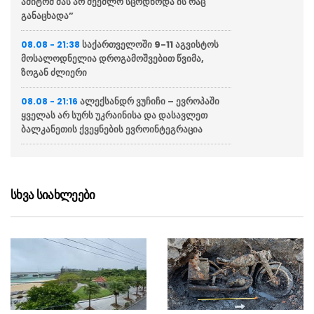
ამიტომ მას არ შეეძლო სცოდნოდა ის რაც
განაცხადა”
საქართველოში 9-11 აგვისტოს
08.08 - 21:38
მოსალოდნელია დროგამოშვებით წვიმა,
ზოგან ძლიერი
ალექსანდრ ვუჩიჩი – ევროპაში
08.08 - 21:16
ყველას არ სურს უკრაინისა და დასავლეთ
ბალკანეთის ქვეყნების ევროინტეგრაცია
ვოლოდიმირ ზელენსკი
08.08 - 20:43
აცხადებს რომ აშშ უკრაინას ყოველთვიურად
მიაწვდის „პეტრიოტის“ სისტემისთვის
სხვა სიახლეები
რაკეტებს, თუმცა მათი რაოდენობა
არასაკმარისია
ბულგარეთში აცხადებენ რომ
08.08 - 20:12
ქვეყანაში რუმინეთის საჰაერო სივრციდან
დრონი შეფრინდა და აფეთქდა, უპილოტო
საფრენი აპარატის წარმომავლობა
გაურკვეველია