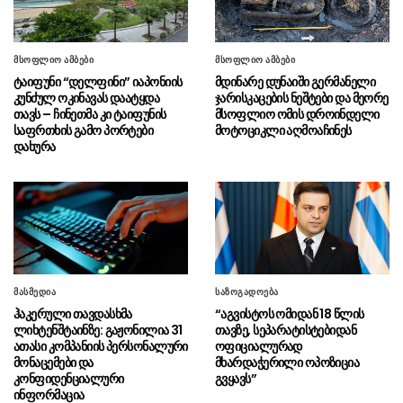
საფრენი აპარატის წარმომავლობა
გაურკვეველია
მსოფლიო ამბები
მსოფლიო ამბები
სასაზღვრო პოლიციის უფროსის
08.08 - 20:07
ტაიფუნი “დელფინი” იაპონიის
მდინარე დუნაიში გერმანელი
მოადგილემ სანაპირო დაცვის ფოთის ბაზაზე
კუნძულ ოკინავას დაატყდა
ჯარისკაცების ნეშტები და მეორე
2008 წლის აგვისტოს ომში დაღუპული
თავს – ჩინეთმა კი ტაიფუნის
მსოფლიო ომის დროინდელი
მეზღვაურების ხსოვნას პატივი მიაგო
საფრთხის გამო პორტები
მოტოციკლი აღმოაჩინეს
დახურა
სულხან თამაზაშვილმა
08.08 - 20:03
საქართველოს ერთიანობისთვის დაღუპული
პოლიციელების ხსოვნას პატივი მიაგო
აშშ-ის სენატმა ტოდ ბლანში
08.08 - 18:59
გენერალური პროკურორის თანამდებობაზე
დაამტკიცა
მასმედია
საზოგადოება
“მე და გია ბარამიძე ერთად
08.08 - 18:38
ჰაკერული თავდასხმა
“აგვისტოს ომიდან 18 წლის
ვართ ნამყოფი სოხუმში და გუდაუთაში, სადაც
ლიხტენშტაინზე: გაჟონილია 31
თავზე, სეპარატისტებიდან
კინაღამ ტყვედ აგვიყვანეს”
ათასი კომპანიის პერსონალური
ოფიციალურად
მონაცემები და
მხარდაჭერილი ოპოზიცია
“ამ ამორალური ადამიანების
08.08 - 18:15
კონფიდენციალური
გვყავს”
დღის წესრიგით წლებია ოპოზიციის პოლიტიკა
ინფორმაცია