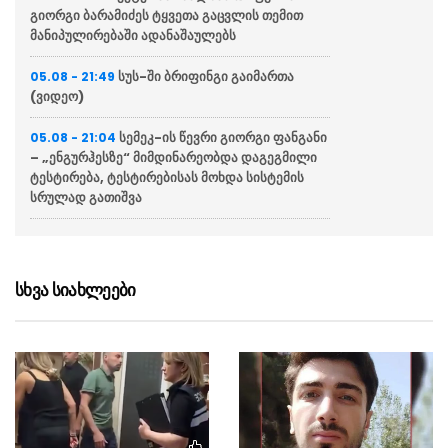
გიორგი ბარამიძეს ტყვეთა გაცვლის თემით
მანიპულირებაში ადანაშაულებს
სუს-ში ბრიფინგი გაიმართა
05.08 - 21:49
(ვიდეო)
სემეკ-ის წევრი გიორგი ფანგანი
05.08 - 21:04
– „ენგურჰესზე“ მიმდინარეობდა დაგეგმილი
ტესტირება, ტესტირებისას მოხდა სისტემის
სრულად გათიშვა
“მწუხარებას გამოვთქვამ
05.08 - 20:36
სამცხე-ჯავახეთის მხარეში სახელმწიფო
რწმუნებულის, ზაალ გელაშვილის
სხვა სიახლეები
გარდაცვალების გამო”
საქართველოს უმეტეს ნაწილს
05.08 - 20:31
ელექტროენერგია არ მიეწოდება
“შენი თანამოქალაქის
05.08 - 20:04
გაჭირვება თუ უფრო ნაკლებ უბედურებად
მიგაჩნია, ვიდრე უკრაინელის, მაშინ მორალსა