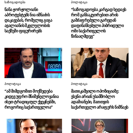
სარგებლისთვის გამოყენებაში“
საზოგადოება
პოლიტიკა
ადანაშაულებენ
ნანა ჟორჟოლიანი
“საზოგადოება კარგად ხედავს
აპროტესტებს ნია იმნაძის
რომ განსაკუთრებით არის
ირანის პრეზიდენტი: სიტუაცია
06.08 - 10:07
დაკავებას, რომელიც გიგა
გამძაფრებული გარედან
რომელშიც ახლა ვიმყოფებით, რევოლუციის
ავალიანის მკვლელობის
დაფინანსებული ჰიბრიდული
საქმეში ფიგურირებს
ომი საქართველოს
შემდეგ ყველაზე მძიმეა
წინააღმდეგ”
მასწავლებელ გიგა ავალიანის
05.08 - 23:49
საქმეზე დაკავებული ნია იმნაძე კლინიკაში
გადაჰყავთ
გიგა ავალიანის საქმეზე
05.08 - 23:43
აკავებენ ანასტასია ბერუაშვილსაც
პოლიტიკა
პოლიტიკა
“ზეწარგადაფარებული მკვდარი
05.08 - 23:16
“ამ მიმდგომით მოქმედება
მათიკაშვილი ოპოზიციაზე:
შვილი არ უნახავს იმნაძის დედას”
კიდევ უფრო მნიშვნელოვანია
ესენი არიან უსამშობლო
ისეთ ტრადიციულ ქვეყნებში,
ადამიანები, მათთვის
გიგა ავალიანის მკვლელობაში
05.08 - 22:49
როგორიც საქართველოა”
საქართველო არაფერს ნიშნავს
ფიგურანტი ნია იმნაძის სახლში საპატრულო
პოლიციაა მობილიზებული (ვიდეო)
სსე: ელექტროენერგიის
05.08 - 22:22