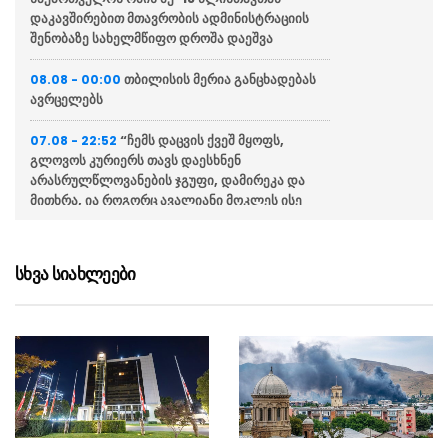
დაკავშირებით მთავრობის ადმინისტრაციის
შენობაზე სახელმწიფო დროშა დაეშვა
თბილისის მერია განცხადებას
08.08 - 00:00
ავრცელებს
“ჩემს დაცვის ქვეშ მყოფს,
07.08 - 22:52
გლოვოს კურიერს თავს დაესხნენ
არასრულწლოვანების ჯგუფი, დამირეკა და
მითხრა, ია როგორც ავალიანი მოკლეს ისე
მკლავდნენ მეცო”
აშშ-ის სენატმა ხმათა
07.08 - 22:31
სხვა სიახლეები
უმრავლესობით დაუჭირა მხარი კანონპროექტს
რუსეთისა და ირანის წინააღმდეგ სანქციების
დაწესების შესახებ
აფხაზეთის ომის მონაწილე გია
07.08 - 21:46
ნიშნიანიძე ბარამიძეს ტყუილში ამხელს
აფხაზეთის დე ფაქტო საგარეო
07.08 - 21:41
საქმეთა სამინისტრო: ბარამიძის დევნას