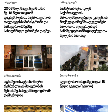
თავდაცვა
საზოგადოება
აშკარად პოლიტიკურად მოტივირებული
2008 წლის აგვისტოს ომის
საპატრიარქო: დღეს
ხასიათი აქვს
მე-18 წლისთავთან
საქართველოს
დაკავშირებით, საქართველოს
მართლმადიდებელი ეკლესიის
ნია იმნაძის ადვოკატი
07.08 - 21:34
თავდაცვის სამინისტროში და
მოქმედ ტაძრებში აღევლინება
საავადმყოფოში გადაღებულ კადრებს
სამხედრო ბაზებზე
საღმრთო ლიტურგია და
ასაჯაროებს (ვიდეო)
სახელმწიფო დროშები დაეშვა
პანაშვიდები ომში დაღუპულთა
სულების საოხად
ეკა კუპატაძე მიმართვას
07.08 - 21:15
ავრცელებს
“ფარულ ჩანაწერში ნია იმნაძე
07.08 - 21:04
და მამამისი განიხილავდნენ, როგორ ჩაიდინა
ალექსანდრე გაბაშვილმა დანაშაული”
“საფრანგეთი არ დაუშვებს
07.08 - 20:20
საზოგადოება
მთავარი თემა
უცხოური ჩარევის არცერთ მცდელობას
აფხაზეთის ავტონომიური
აგვისტოს ომის დაწყებიდან 18
საკუთარ დემოკრატიულ დებატებში”
რესპუბლიკის მთავრობის
წელი გავიდა (ვიდეო)
შენობაზე, სახელმწიფო დროშა
რა გაფრთხილება მისცა
დაშვებულია
07.08 - 20:13
ესპანეთმა იტალიას
რუსთავის ცენტრალური პარკის
07.08 - 20:11