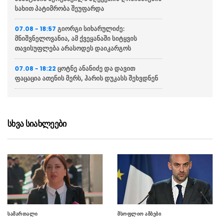
სახით პატიმრობა შეუფარდა
გიორგი სიხარულიძე:
07.08 - 18:57
მნიშვნელოვანია, ამ ქვეყანაში სიტყვის
თავისუფლება არასოდეს დაიკარგოს
ცოტნე ანანიძე და დავით
07.08 - 18:22
ფაცაცია ათენის მერს, ჰარის დუკასს შეხვდნენ
„ჯორჯიან უოთერ ენდ ფაუერი“
07.08 - 18:08
განცხადებას ავრცელებს
სხვა სიახლეები
ევროკავშირის პრესსპიკერი:
07.08 - 17:13
მხარს ვუჭერთ საქართველოს სუვერენიტეტსა
და ტერიტორიულ მთლიანობას
“სააკაშვილმა ჯარი მართვის
07.08 - 16:59
გარეშე დატოვა, ფრონტის ხაზი, დაჭრილი
მებრძოლები მიატოვა”
ირანის პარლამენტის
07.08 - 16:34
სამართალი
მსოფლიო ამბები
თავმჯდომარე – აღიარეთ ფაქტები და