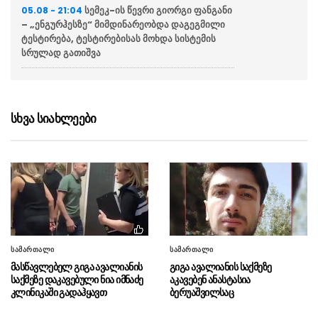
სემეკ-ის წევრი გიორგი ფანგანი
05.08 - 21:04
– „ენგურჰესზე“ მიმდინარეობდა დაგეგმილი
ტესტირება, ტესტირებისას მოხდა სისტემის
სრულად გათიშვა
“მწუხარებას გამოვთქვამ
05.08 - 20:36
სამცხე-ჯავახეთის მხარეში სახელმწიფო
რწმუნებულის, ზაალ გელაშვილის
სხვა სიახლეები
გარდაცვალების გამო”
საქართველოს უმეტეს ნაწილს
05.08 - 20:31
ელექტროენერგია არ მიეწოდება
“შენი თანამოქალაქის
05.08 - 20:04
გაჭირვება თუ უფრო ნაკლებ უბედურებად
მიგაჩნია, ვიდრე უკრაინელის, მაშინ მორალსა
და ზნეობაზე არ უნდა ილაპარაკო”
სამართალი
სამართალი
მასწავლებელ გიგა ავალიანის
გიგა ავალიანის საქმეზე
NBC News: პენტაგონი აშშ-ის
05.08 - 19:52
საქმეზე დაკავებული ნია იმნაძე
აკავებენ ანასტასია
ახალ ბირთვულ სტრატეგიას ამზადებს
კლინიკაში გადაჰყავთ
ბერუაშვილსაც
ფინანსთა მინისტრი ლაშა
05.08 - 19:50