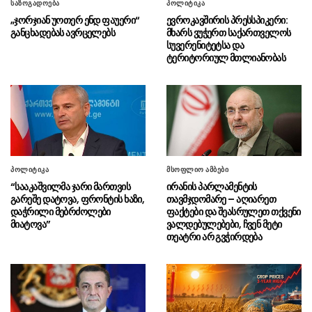
საზოგადოება
პოლიტიკა
„ჯორჯიან უოთერ ენდ ფაუერი“
ევროკავშირის პრესსპიკერი:
თურქეთის სამხედრო-საჰაერო
07.08 - 15:32
განცხადებას ავრცელებს
მხარს ვუჭერთ საქართველოს
ძალებმა ესტონეთში ნატო-ს საჰაერო
სუვერენიტეტსა და
თავდაცვის განახლებული მისია გადაიბარეს
ტერიტორიულ მთლიანობას
ბოლნისში პესტიციდების
07.08 - 15:27
არალეგალურ სარეალიზაციო ობიექტს
საქმიანობა შეუჩერდა
“ის რიტორიკა რასაც ისინი
07.08 - 15:19
რუსეთის წინააღმდეგ აწარმოებენ, ნაბიჯები
რასაც დღეს დგამენ სწორედ ქვეყნის
პოლიტიკა
მსოფლიო ამბები
ფარგლებს გარედან არის ნაკარნახევი”
“სააკაშვილმა ჯარი მართვის
ირანის პარლამენტის
გარეშე დატოვა, ფრონტის ხაზი,
თავმჯდომარე – აღიარეთ
მებაჟე ოფიცრებმა დიდი
07.08 - 15:16
დაჭრილი მებრძოლები
ფაქტები და შეასრულეთ თქვენი
ოდენობით არადეკლარირებული ოქროს
მიატოვა”
ვალდებულებები, ჩვენ მეტი
საიუველირო ნაკეთობების შემოტანის ფაქტები
თეატრი არ გვჭირდება
აღკვეთეს
“ვფიქრობ მოსამართლე
07.08 - 15:15
დატოვებს პატიმრობაში ორივე ბრალდებულს,
ნია იმნაძეს და ანასტასია ბერუაშვილს”