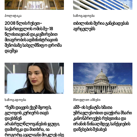
რუსთავის ცენტრალური პარკის
07.08 - 20:11
პროექტირება იწყება
პოლიტიკა
საზოგადოება
2008 წლის რუსეთ-
თბილისის მერია განცხადებას
POLITICO: საფრანგეთის
07.08 - 19:45
საქართველოს ომის მე-18
ავრცელებს
ხელისუფლება მასშტაბურ კრიზისებზე
წლისთავთან დაკავშირებით
რეაგირების წვრთნას ჩაატარებს
მთავრობის ადმინისტრაციის
შენობაზე სახელმწიფო დროშა
საქალაქო სასამართლომ გიგა
07.08 - 19:41
დაეშვა
ავალიანის საქმეზე დაკავებულ ნია იმნაძეს და
ანასტასია ბერუაშვილს აღკვეთის ღონისძიების
სახით პატიმრობა შეუფარდა
გიორგი სიხარულიძე:
07.08 - 18:57
მნიშვნელოვანია, ამ ქვეყანაში სიტყვის
თავისუფლება არასოდეს დაიკარგოს
საზოგადოება
მსოფლიო ამბები
ცოტნე ანანიძე და დავით
07.08 - 18:22
“ჩემს დაცვის ქვეშ მყოფს,
აშშ-ის სენატმა ხმათა
ფაცაცია ათენის მერს, ჰარის დუკასს შეხვდნენ
გლოვოს კურიერს თავს
უმრავლესობით დაუჭირა მხარი
დაესხნენ
კანონპროექტს რუსეთისა და
არასრულწლოვანების ჯგუფი,
ირანის წინააღმდეგ სანქციების
„ჯორჯიან უოთერ ენდ ფაუერი“
07.08 - 18:08
დამირეკა და მითხრა, ია
დაწესების შესახებ
განცხადებას ავრცელებს
როგორც ავალიანი მოკლეს ისე