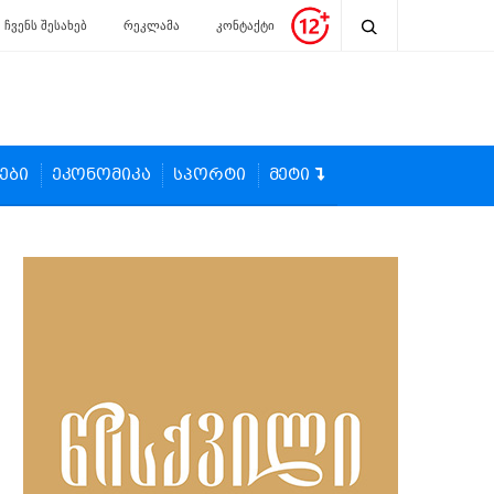
ჩვენს შესახებ
რეკლამა
კონტაქტი
ები
ეკონომიკა
სპორტი
მეტი