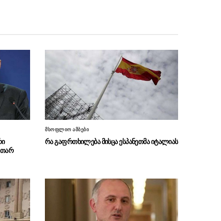
შეასრულეთ თქვენი ვალდებულებები, ჩვენ
მეტი თეატრი არ გვჭირდება
“გიორგი ბარამიძის განცხადება
07.08 - 16:26
უკიდურესად უპასუხისმგებლოა და აზიანებს
საქართველოს ეროვნულ ინტერესებს”
„გარდიანი“ – კონფლიქტებმა
07.08 - 16:25
და ძლიერმა სიცხემ მარცვლეულის გაძვირება
გამოიწვია
„საიდან მოიტანა რომ ტყვეებს
07.08 - 16:24
ვხვრეტდით, ეს აბსურდი და ბოდვაა“, –
ზაქარეიშვილი ბარამიძეს აფხაზეთის ომთან
მსოფლიო ამბები
დაკავშირებით ფაქტების დამახინჯებაში
რი
რა გაფრთხილება მისცა ესპანეთმა იტალიას
ადანაშაულებს
უთარ
SOCIS-ის კვლევის თანახმად
07.08 - 16:21
უკრაინელების 50.5% მიიჩნევს რომ ქვეყანაში
კორუფციის დონე ძალიან მაღალია, ხოლო
56.9% პასუხისმგებლობას უკრაინის
პრეზიდენტს აკისრებს