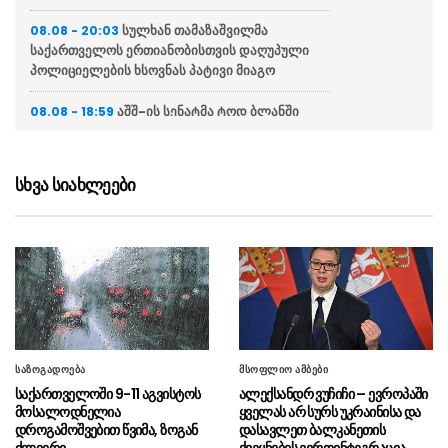
სულხან თამაზაშვილმა
08.08 - 20:03
საქართველოს ერთიანობისთვის დაღუპული
პოლიციელების ხსოვნას პატივი მიაგო
აშშ-ის სენატმა ტოდ ბლანში
08.08 - 18:59
გენერალური პროკურორის თანამდებობაზე
დაამტკიცა
სხვა სიახლეები
“მე და გია ბარამიძე ერთად
08.08 - 18:38
ვართ ნამყოფი სოხუმში და გუდაუთაში, სადაც
კინაღამ ტყვედ აგვიყვანეს”
“ამ ამორალური ადამიანების
08.08 - 18:15
დღის წესრიგით წლებია ოპოზიციის პოლიტიკა
იქმნებოდა”
“ეს ადამიანები არანაირი
08.08 - 17:52
საზოგადოება
მსოფლიო ამბები
პატრიოტები არ არიან, რასაც შეუკვეთავენ იმას
საქართველოში 9-11 აგვისტოს
ალექსანდრ ვუჩიჩი – ევროპაში
აკეთებენ”
მოსალოდნელია
ყველას არ სურს უკრაინისა და
დროგამოშვებით წვიმა, ზოგან
დასავლეთ ბალკანეთის
პოლკოვნიკი მაიზერ გელოვანი
08.08 - 17:48
ძლიერი
ქვეყნების ევროინტეგრაცია