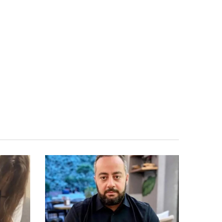
(ფოტოები)
“თანმიმდევრული
06.08 - 17:31
ინფრასტრუქტურის განვითარება
ფუნდამენტურად მნიშვნელოვანია ჩვენი
ქვეყნის სატრანსპორტო ქსელის
განვითარებისთვის“
“განსაკუთრებულ ყურადღებას
06.08 - 17:16
ვუთმობთ საქართველოს რკინიგზის
განვითარებას”
“ჩვენს ქვეყანაში ჩამოსულ
06.08 - 17:13
სტუმრებს შეეძლებათ, თბილისიდან ბათუმში
და ბათუმიდან ჩვენს დედაქალაქში 4 საათში
ჩამოვიდნენ”
ირაკლი კობახიძე – სათანადო
06.08 - 16:33
ვადებში ბოლომდე იქნება მიყვანილი
უმაღლესი განათლების რეფორმა
“ვინც უპირისპირდება
06.08 - 16:22
საქართველოს ეროვნულ ინტერესებს, მათ