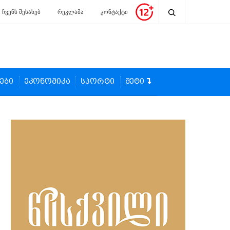
ჩვენს შესახებ
რეკლამა
კონტაქტი
ები
ეკონომიკა
სპორტი
მეტი