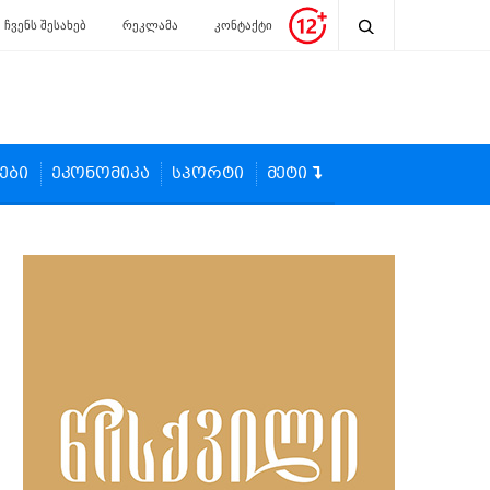
ჩვენს შესახებ
რეკლამა
კონტაქტი
ები
ეკონომიკა
სპორტი
მეტი