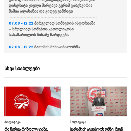
დახვრიტა ჟიული შარტავა გურამ გაბესკირია
მამია ალასანია და კიდევ უამრავი
პირველად სომხეთის ისტორიაში
07.08 - 12:22
– სრულიად სომეხთა კათოლიკოსი
სასამართლოს წინაშე წარდგება
ბათუმის მუნიციპალურმა
07.08 - 12:22
ინსპექციამ კაფე-ბარები ტროტუარის
უნებართვოდ შეზღუდვის ფაქტზე გააფრთხილა
სხვა სიახლეები
ვეტერანი ბადრი ტოგონიძე: მე
07.08 - 12:20
ბარამიძე საბრძოლო მოქმედების დროს არსად
მინახავს, თვალიც არ მომიკრავს
კობა ლიკლიკაძე გიორგი
07.08 - 11:29
ბარამიძის განცხადებაზე: ამ ხნის
განმავლობაში ამაზე მავნებლური, აბსურდული
განცხადება არ მომისმენია
პოლიტიკა
პოლიტიკა
ომის ვეტერანი მალხაზ თოფურია
07.08 - 11:27
რა წერია რეზოლუციაში,
ბარამიძე აგვისტოს ომზე: ჩვენ
ბარამიძის განცხადებაზე: წინა ხაზზე ეგ არ