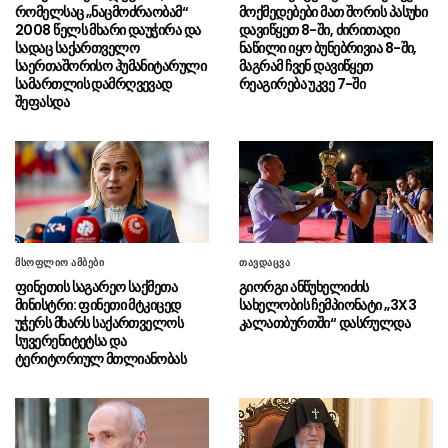
რომელსაც „ნაცმოძრაობამ“
მოქმედებები მათ შორის პასუხი
ყოფილა, ტალახში არ წოლილა და სანგარში
2008 წელს მხარი დაუჭირა და
დავიწყეთ 8-ში, ძირითადი
ღამე არ გაუთენებია
სადაც საქართველო
ნაწილი იყო ბუნებრივია 8-ში,
საერთაშორისო ჰუმანიტარული
მაგრამ ჩვენ დავიწყეთ
ყაზახურ მედიაში საქართველოს
07.08 - 11:25
სამართლის დამრღვევად
რეაგირება უკვე 7-ში
ტურიზმის ეროვნული ადმინისტრაციის
შეფასდა
მარკეტინგული კამპანიის ფარგლებში
სტატიები მომზადდა
საგამოძიებო სამსახურმა ბათუმში
07.08 - 11:23
ფალსიფიცირებული ალკოჰოლური
სასმელებისა და ყალბი აქციზური მარკების
დამზადება-გასაღების ფაქტზე სამი პირი
დააკავა
მსოფლიო ამბები
თავდაცვა
ფინეთის საგარეო საქმეთა
გიორგი ანწუხელიძის
“შეერთებული შტატები კვლავაც
07.08 - 11:19
მინისტრი: ფინეთი მტკიცედ
სახელობის ჩემპიონატი „3X3
ღრმად შეშფოთებულია რუსეთის მიერ
უჭერს მხარს საქართველოს
კალათბურთში“ დასრულდა
საქართველოს ტერიტორიის განგრძობადი
სუვერენიტეტსა და
ოკუპაციით”
ტერიტორიულ მთლიანობას
სამართალდამცველებმა
07.08 - 10:56
სამეგრელოსა და იმერეთში
ნარკოდანაშაულის ბრალდებით 3 პირი