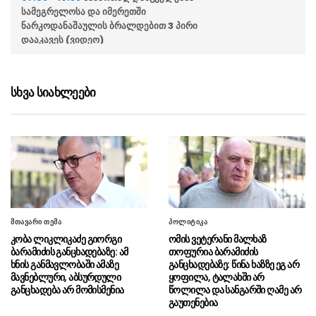
სამეგრელოსა და იმერეთში
ნარკოდანაშაულის ბრალდებით 3 პირი
დააკავეს (ვიდეო)
პოლიციამ კომპიუტერული
07.08 - 10:54
მონაცემების ხელყოფის ბრალდებით 1 პირი
სხვა სიახლეები
დააკავა (ვიდეო)
აჭარის პოლიციამ თურქეთის
07.08 - 10:50
მიერ ძებნილი 2 პირი დააკავა (ვიდეო)
სახელმწიფო დეპარტამენტი
07.08 - 10:40
გეგმავს, შეამოწმოს იმ უცხოელი
ჟურნალისტების სოციალური ქსელების
ანგარიშები, რომლებიც აშშ-ში სამუშაოდ ვიზას
მთავარი თემა
პოლიტიკა
ითხოვენ
კობა ლიკლიკაძე გიორგი
ომის ვეტერანი მალხაზ
ბარამიძის განცხადებაზე: ამ
თოფურია ბარამიძის
დამასკოს გარეუბანში
07.08 - 10:29
ხნის განმავლობაში ამაზე
განცხადებაზე: წინა ხაზზე ეგ არ
აფეთქების შედეგად ორი ადამიანი დაიღუპა,
მავნებლური, აბსურდული
ყოფილა, ტალახში არ
14 კი დაშავდა
განცხადება არ მომისმენია
წოლილა და სანგარში ღამე არ
გაუთენებია
“ზოგიერთი ტიპის საბრძოლო
07.08 - 10:22