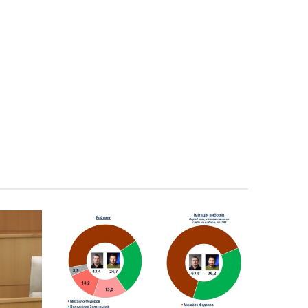
დასაქმებულნი არიან მსოფლიო სავაჭრო
ფლოტის დაახლოებით 80%-ში”
ჯეი დი ვენსი: ირანთან
06.08 - 18:59
სამშვიდობო მოლაპარაკებები რთული იქნება
და დროს მოითხოვს
ირაკლი კობახიძემ ბათუმის
06.08 - 18:23
საზღვაო ნავსადგურში საკონტეინერო და
სასუქების ტერმინალები დაათვალიერა
(ფოტოები)
პრემიერ-მინისტრმა საზღვაო
06.08 - 18:11
აკადემიაში განახლებული სასწავლო და
საწვრთნელი ინფრასტრუქტურა დაათვალიერა
(ფოტოები)
“თანმიმდევრული
06.08 - 17:31
ინფრასტრუქტურის განვითარება
ფუნდამენტურად მნიშვნელოვანია ჩვენი
ქვეყნის სატრანსპორტო ქსელის
განვითარებისთვის“