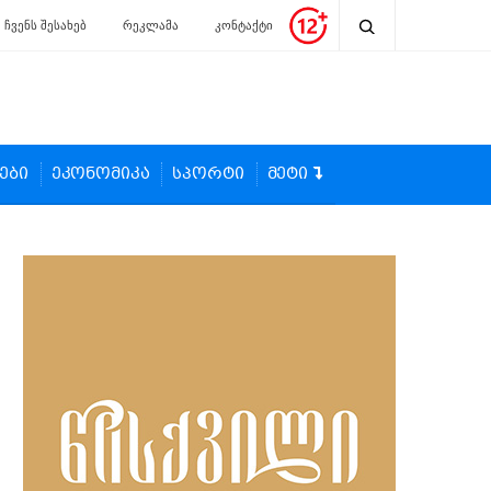
ჩვენს შესახებ
რეკლამა
კონტაქტი
ები
ეკონომიკა
სპორტი
მეტი