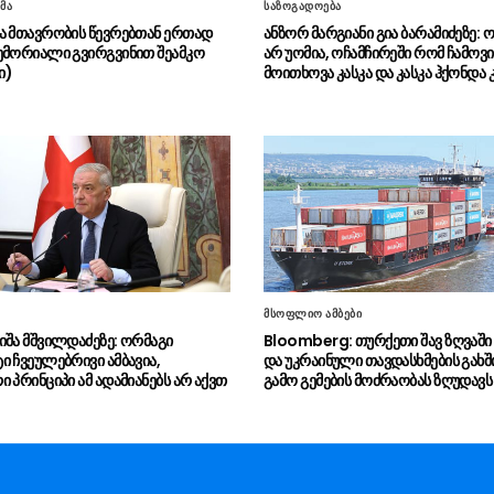
მა
საზოგადოება
ა მთავრობის წევრებთან ერთად
ანზორ მარგიანი გია ბარამიძეზე: ო
ემორიალი გვირგვინით შეამკო
არ უომია, ოჩამჩირეში რომ ჩამოვი
ი)
მოითხოვა კასკა და კასკა ჰქონდა
მსოფლიო ამბები
იშა მშვილდაძეზე: ორმაგი
Bloomberg: თურქეთი შავ ზღვაშ
ი ჩვეულებრივი ამბავია,
და უკრაინული თავდასხმების გახშ
 პრინციპი ამ ადამიანებს არ აქვთ
გამო გემების მოძრაობას ზღუდავს