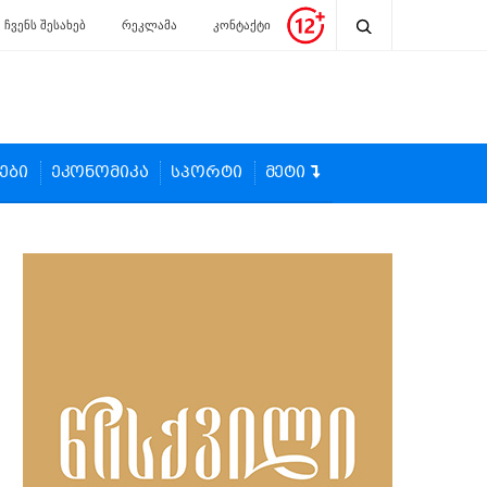
ჩვენს შესახებ
რეკლამა
კონტაქტი
ები
ეკონომიკა
სპორტი
მეტი