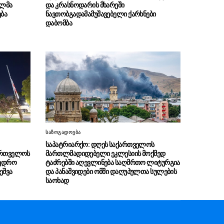
ელმა
და კრასნოდარის მხარეში
წელი გავიდა (ვიდეო)
ება
ნავთობგადამამუშავებელი ქარხნები
დაბომბა
2008 წლის რუსეთ-
08.08 - 00:15
საქართველოს ომის მე-18 წლისთავთან
დაკავშირებით მთავრობის ადმინისტრაციის
შენობაზე სახელმწიფო დროშა დაეშვა
თბილისის მერია განცხადებას
08.08 - 00:00
ავრცელებს
“ჩემს დაცვის ქვეშ მყოფს,
07.08 - 22:52
გლოვოს კურიერს თავს დაესხნენ
არასრულწლოვანების ჯგუფი, დამირეკა და
საზოგადოება
მითხრა, ია როგორც ავალიანი მოკლეს ისე
საპატრიარქო: დღეს საქართველოს
მკლავდნენ მეცო”
ქართველოს
მართლმადიდებელი ეკლესიის მოქმედ
ხედრო
ტაძრებში აღევლინება საღმრთო ლიტურგია
აშშ-ის სენატმა ხმათა
ეშვა
და პანაშვიდები ომში დაღუპულთა სულების
07.08 - 22:31
საოხად
უმრავლესობით დაუჭირა მხარი კანონპროექტს
რუსეთისა და ირანის წინააღმდეგ სანქციების
დაწესების შესახებ
აფხაზეთის ომის მონაწილე გია
07.08 - 21:46