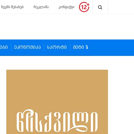
ჩვენს შესახებ
რეკლამა
კონტაქტი
ები
ეკონომიკა
სპორტი
მეტი