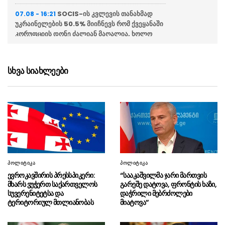
SOCIS-ის კვლევის თანახმად
07.08 - 16:21
უკრაინელების 50.5% მიიჩნევს რომ ქვეყანაში
კორუფციის დონე ძალიან მაღალია, ხოლო
56.9% პასუხისმგებლობას უკრაინის
პრეზიდენტს აკისრებს
სხვა სიახლეები
თურქეთმა საუდის არაბეთმა და
07.08 - 16:15
პაკისტანმა თავდაცვის შეთანხმებას მოაწერეს
ხელი
ისლანდიამ ბრიუსელს მოუწოდა,
07.08 - 16:08
არ ჩაერიოს ევროკავშირში გაწევრიანების
შესახებ დაგეგმილ რეფერენდუმში
საფრანგეთში ტყის ხანძრებთან
07.08 - 15:47
პოლიტიკა
პოლიტიკა
საბრძოლველად უკრაინელი მაშველებიც
ევროკავშირის პრესსპიკერი:
“სააკაშვილმა ჯარი მართვის
ჩავიდნენ
მხარს ვუჭერთ საქართველოს
გარეშე დატოვა, ფრონტის ხაზი,
სუვერენიტეტსა და
დაჭრილი მებრძოლები
თურქეთის სამხედრო-საჰაერო
07.08 - 15:32
ტერიტორიულ მთლიანობას
მიატოვა”
ძალებმა ესტონეთში ნატო-ს საჰაერო
თავდაცვის განახლებული მისია გადაიბარეს