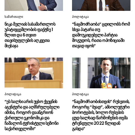
საქართველოს რკინიგზამ
06.08 - 12:58
თბილისი-ბათუმი, ბათუმი-თბილისის
მიმართულებებზე სამგზავრო დრო 4 საათამდე
სამართალი
პოლიტიკა
შეამცირა
ნიკა მელიას სასამართლოს
“ნაცმოძრაობა“ ცდილობს რომ
უპატივცემლობის ფაქტზე 1
სხვა პატარა თუ
„ვაშინგტონ პოსტი“ – დონალდ
06.08 - 12:46
წლით და 6 თვით
დამოუკიდებელი პარტია
ტრამპი და პიტ ჰეგსეტი საბრძოლო მასალის
თავისუფლების აღკვეთა
მოგუდოს, რათა ოპოზიციაში
დეფიციტის გამო ერთმანეთს
მიესაჯა
თავად იყოს”
დაუპირისპირდნენ
სუს-ის ანტიკორუფციულმა
06.08 - 12:43
სააგენტომ კომერციული მოსყიდვისა და
ყალბი ოფიციალური დოკუმენტის დამზადების
ფაქტზე საქართველოს 3 მოქალაქე დააკავა
რუსეთის შეიარაღებულმა
06.08 - 12:37
პოლიტიკა
პოლიტიკა
ძალებმა დრონებით იერიში მიიტანეს
“ეს ხალხი არის უცხო ქვეყნის
“ნაცმოძრაობისთვის” რუსეთის,
ხარკოვის ოლქზე, არის მსხვერპლი
აგენტურა და აღმსრულებელი
როგორც “ბუად”, აბსოლუტური
იმისა, როგორ დაანგრიონ
ბოროტების, ხოლო რუსების
ქართული ეკონომიკა და
ცუდ ხალხად წარმოჩენის თემა
ლაშა აბაშიძე​ – თბილისი-
06.08 - 12:32
ჩაშალონ ტურისტული სეზონი
ტრენდული 2022 წლიდან
ბათუმის და ბათუმი-თბილისის სარკინიგზო
საქართველოში”
გახდა”
ხაზზე მგზავრობის დრო ოთხ საათამდე