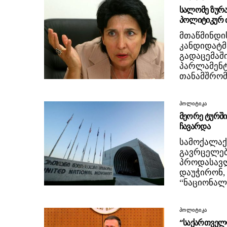
სალომე ზურა
პოლიტიკურ 
მთაწმინდი
კანდიდატმ
გადაცემაში
პარლამენტ
თანამშრ
პოლიტიკა
მეორე ტურში
ჩავარდა
სამოქალაქ
გავრცელებ
პროდასავლ
დაუჭირონ,
“ნაციონალ
პოლიტიკა
“საქართველო