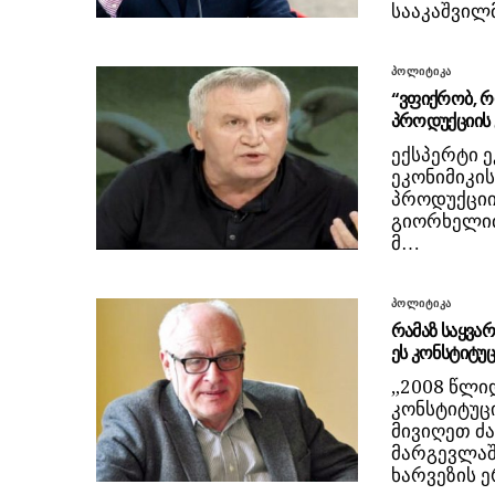
სააკაშვილ
პოლიტიკა
“ვფიქრობ, რ
პროდუქციის 
ექსპერტი 
ეკონიმიკი
პროდუქციი
გიორხელიძ
მ…
პოლიტიკა
რამაზ საყვა
ეს კონსტიტუც
„2008 წლი
კონსტიტუცი
მივიღეთ ძა
მარგევლაშ
ხარვეზის 