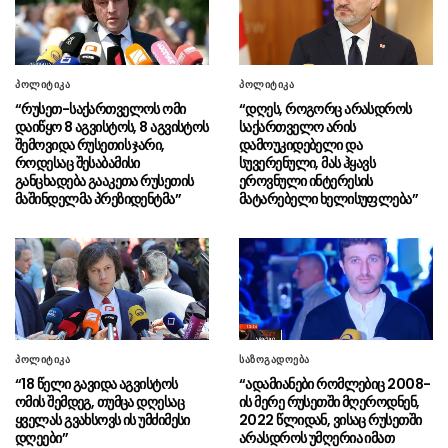
საქართველოს პრეზიდენტის,
08.08 - 11:10
მიხეილ ყაველაშვილის კომენტარი (ვიდეო)
საგარეო საქმეთა სამინისტრო –
08.08 - 10:26
პოლიტიკა
პოლიტიკა
მოვუწოდებთ რუსეთის ფედერაციას, შეწყვიტოს
“რუსეთ-საქართველოს ომი
“დღეს, როგორც არასდროს
საქართველოს ტერიტორიების უკანონო
დაიწყო 8 აგვისტოს, 8 აგვისტოს
საქართველო არის
ოკუპაცია
შემოვიდა რუსეთის ჯარი,
დამოუკიდებელი და
როდესაც შესაბამისი
სუვერენული, მას ჰყავს
“საერთაშორისოდ აღებული
08.08 - 10:24
განცხადება გააკეთა რუსეთის
ეროვნული ინტერესის
ვალდებულებების უხეში დარღვევით, რუსეთის
მაშინდელმა პრეზიდენტმა”
მატარებელი ხელისუფლება”
ფედერაცია ამ დრომდე განაგრძობს
საქართველოს რეგიონების უკანონო
ოკუპაციას”
CENTCOM-ის ინფორმაციით,
08.08 - 10:22
ჰორმუზის სრუტის ბლოკადის დროს
ამერიკელმა სამხედროებმა 51 გემს
მიმართულება შეუცვალეს
პოლიტიკა
საზოგადოება
“18 წელი გავიდა აგვისტოს
“ადამიანები რომლებიც 2008-
მედია: უკრაინამ რუსეთის
08.08 - 10:20
ომის შემდეგ, თუმცა დღესაც
ის მერე რუსეთში მღეროდნენ,
სამარის ოლქსა და კრასნოდარის მხარეში
ყველას გვახსოვს ის უმძიმესი
2022 წლიდან, ვისაც რუსეთში
ნავთობგადამამუშავებელი ქარხნები დაბომბა
დღეები”
არასდროს უმღერია იმათ