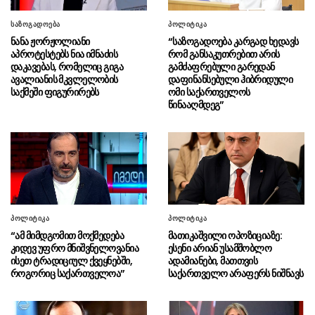
ადვოკატები BBC-ს სარჩელის „პოლიტიკური
სარგებლისთვის გამოყენებაში“
საზოგადოება
პოლიტიკა
ადანაშაულებენ
ნანა ჟორჟოლიანი
“საზოგადოება კარგად ხედავს
აპროტესტებს ნია იმნაძის
რომ განსაკუთრებით არის
ირანის პრეზიდენტი: სიტუაცია
06.08 - 10:07
დაკავებას, რომელიც გიგა
გამძაფრებული გარედან
რომელშიც ახლა ვიმყოფებით, რევოლუციის
ავალიანის მკვლელობის
დაფინანსებული ჰიბრიდული
საქმეში ფიგურირებს
ომი საქართველოს
შემდეგ ყველაზე მძიმეა
წინააღმდეგ”
მასწავლებელ გიგა ავალიანის
05.08 - 23:49
საქმეზე დაკავებული ნია იმნაძე კლინიკაში
გადაჰყავთ
გიგა ავალიანის საქმეზე
05.08 - 23:43
აკავებენ ანასტასია ბერუაშვილსაც
პოლიტიკა
პოლიტიკა
“ზეწარგადაფარებული მკვდარი
05.08 - 23:16
“ამ მიმდგომით მოქმედება
მათიკაშვილი ოპოზიციაზე:
შვილი არ უნახავს იმნაძის დედას”
კიდევ უფრო მნიშვნელოვანია
ესენი არიან უსამშობლო
ისეთ ტრადიციულ ქვეყნებში,
ადამიანები, მათთვის
გიგა ავალიანის მკვლელობაში
05.08 - 22:49
როგორიც საქართველოა”
საქართველო არაფერს ნიშნავს
ფიგურანტი ნია იმნაძის სახლში საპატრულო
პოლიციაა მობილიზებული (ვიდეო)