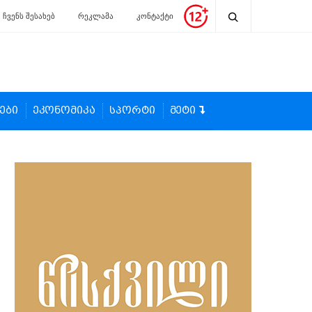
ჩვენს შესახებ
რეკლამა
კონტაქტი
ები
ეკონომიკა
სპორტი
მეტი