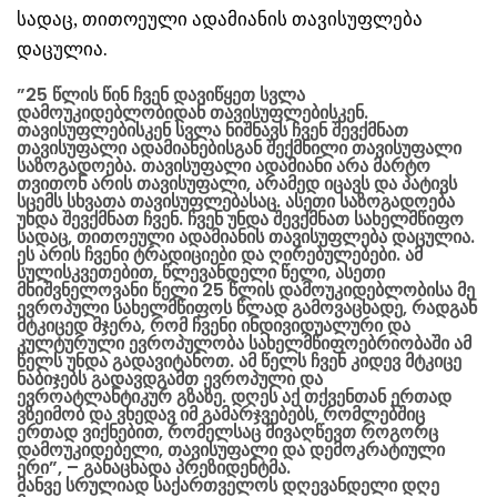
სადაც, თითოეული ადამიანის თავისუფლება
დაცულია.
”25 წლის წინ ჩვენ დავიწყეთ სვლა
დამოუკიდებლობიდან თავისუფლებისკენ.
თავისუფლებისკენ სვლა ნიშნავს ჩვენ შევქმნათ
თავისუფალი ადამიანებისგან შექმნილი თავისუფალი
საზოგადოება. თავისუფალი ადამიანი არა მარტო
თვითონ არის თავისუფალი, არამედ იცავს და პატივს
სცემს სხვათა თავისუფლებასაც. ასეთი საზოგადოება
უნდა შევქმნათ ჩვენ. ჩვენ უნდა შევქმნათ სახელმწიფო
სადაც, თითოეული ადამიანის თავისუფლება დაცულია.
ეს არის ჩვენი ტრადიციები და ღირებულებები. ამ
სულისკვეთებით, წლევანდელი წელი, ასეთი
მნიშვნელოვანი წელი 25 წლის დამოუკიდებლობისა მე
ევროპული სახელმწიფოს წლად გამოვაცხადე, რადგან
მტკიცედ მჯერა, რომ ჩვენი ინდივიდუალური და
კულტურული ევროპულობა სახელმწიფოებრიობაში ამ
წელს უნდა გადავიტანოთ. ამ წელს ჩვენ კიდევ მტკიცე
ნაბიჯებს გადავდგამთ ევროპული და
ევროატლანტიკურ გზაზე. დღეს აქ თქვენთან ერთად
ვზეიმობ და ვხედავ იმ გამარჯვებებს, რომლებშიც
ერთად ვიქნებით, რომელსაც მივაღწევთ როგორც
დამოუკიდებელი, თავისუფალი და დემოკრატიული
ერი”, – განაცხადა პრეზიდენტმა.
მანვე სრულიად საქართველოს დღევანდელი დღე