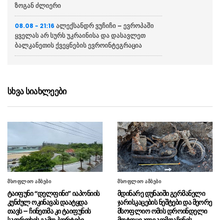
ზოგან ძლიერი
ალექსანდრ ვუჩიჩი – ევროპაში
08.08 - 21:16
ყველას არ სურს უკრაინისა და დასავლეთ
ბალკანეთის ქვეყნების ევროინტეგრაცია
ვოლოდიმირ ზელენსკი
08.08 - 20:43
აცხადებს რომ აშშ უკრაინას ყოველთვიურად
მიაწვდის „პეტრიოტის“ სისტემისთვის
სხვა სიახლეები
რაკეტებს, თუმცა მათი რაოდენობა
არასაკმარისია
ბულგარეთში აცხადებენ რომ
08.08 - 20:12
ქვეყანაში რუმინეთის საჰაერო სივრციდან
დრონი შეფრინდა და აფეთქდა, უპილოტო
საფრენი აპარატის წარმომავლობა
გაურკვეველია
მსოფლიო ამბები
მსოფლიო ამბები
სასაზღვრო პოლიციის უფროსის
08.08 - 20:07
ტაიფუნი “დელფინი” იაპონიის
მდინარე დუნაიში გერმანელი
მოადგილემ სანაპირო დაცვის ფოთის ბაზაზე
კუნძულ ოკინავას დაატყდა
ჯარისკაცების ნეშტები და მეორე
2008 წლის აგვისტოს ომში დაღუპული
თავს – ჩინეთმა კი ტაიფუნის
მსოფლიო ომის დროინდელი
მეზღვაურების ხსოვნას პატივი მიაგო